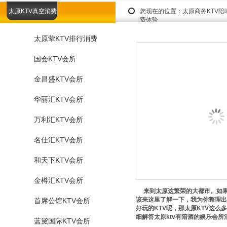
太原KTV真空消费
您现在的位置：
太原商务KTV
费体验
太原荤KTV排行消费
国会KTV会所
金昌盛KTV会所
华丽汇KTV会所
万利汇KTV会所
名仕汇KTV会所
和天下KTV会所
金樽汇KTV会所
来到太原这繁荣的大都市。如果
该来这里了解一下，我为你整理出
首席公馆KTV会所
好玩的KTV呢，那太原KTV这么多，
细解答太原ktv有陪酒的娱乐会
蓝黛国际KTV会所