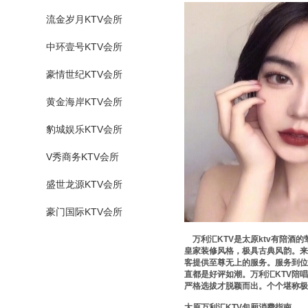
流金岁月KTV会所
中环壹号KTV会所
豪情世纪KTV会所
黄金海岸KTV会所
豹城娱乐KTV会所
V秀商务KTV会所
盛世龙源KTV会所
豪门国际KTV会所
万利汇KTV是太原ktv有陪酒
皇家装修风格，极具古典风韵。来
客提供至尊无上的服务。服务到位
直都是好评如潮。万利汇KTV陪
严格选拔才脱颖而出。个个堪称极
太原万利汇KTV包厢消费指南