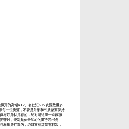
得开的高端KTV。名仕汇KTV资源数量多
要求每一位资源，不管是外形和气质都要保持
颜值与好身材并存的，绝对是这里一道靓丽
宴请时，绝对是你最知心的商务秘书角
为包厢量身打造的，绝对富丽堂皇有档次，