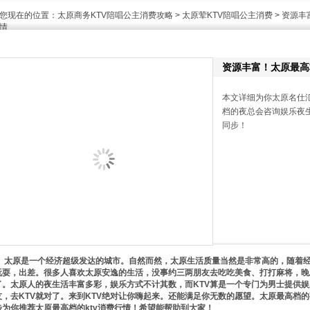
您现在的位置：
太原商务KTV陪唱公主消费攻略
>
太原荤KTV陪唱公主消费
> 资源
情
资源丰富！太原最高
本文详细为你太原名仕
档的夜总会咨询娱乐夜生活K
同步！
太原是一个经济超级发达的城市。自然而然，太原生活质量当然是非常高的，随着经
玩耍，出差。很多人喜欢太原安逸的生活，没事约三两朋友去吃吃美食、打打麻将，晚
了。太原人的夜生活丰富多彩，娱乐方式不计其数，而KTV算是一个专门为男士提供
友，去KTV就对了。来到KTV绝对让你嗨起来。还能满足你无数的愿望。太原最高档的夜总会
步为你推荐太原最高档的ktv消费行情！希望能帮助到大家！