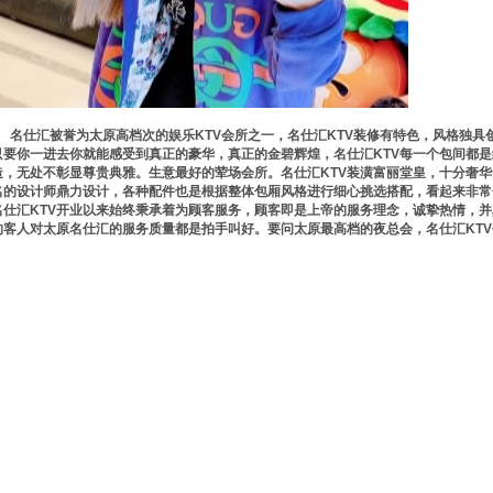
名仕汇被誉为太原高档次的娱乐KTV会所之一，名仕汇KTV装修有特色，风格独具
只要你一进去你就能感受到真正的豪华，真正的金碧辉煌，名仕汇KTV每一个包间都
造，无处不彰显尊贵典雅。生意最好的荤场会所。名仕汇KTV装潢富丽堂皇，十分奢华
名的设计师鼎力设计，各种配件也是根据整体包厢风格进行细心挑选搭配，看起来非常
名仕汇KTV开业以来始终秉承着为顾客服务，顾客即是上帝的服务理念，诚挚热情，
的客人对太原名仕汇的服务质量都是拍手叫好。要问太原最高档的夜总会，名仕汇KT