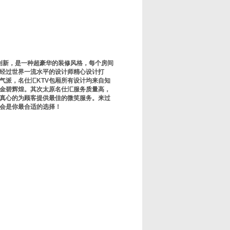
创新，是一种超豪华的装修风格，每个房间
是经过世界一流水平的设计师精心设计打
气派，名仕汇KTV包厢所有设计均来自知
金碧辉煌。其次太原名仕汇服务质量高，
并真心的为顾客提供最佳的微笑服务。来过
V会是你最合适的选择！